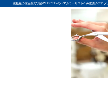
東銀座の個室型美容室W/LIBRETYのヘアカラーリスト今井隆史のブロ